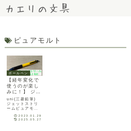
Menu
Search
ピュアモルト
ボールペン
【経年変化で
使うのが楽し
みに！】 ジェ
ットストリー
uni(三菱鉛筆)
ム ピュアモル
ジェットストリ
ームピュアモル
ト4＆1をレビ
ト4&1をレビュ
ュー
2023.01.29
ーしてみまし
2025.05.27
た。オーク材が
使われた木軸グ