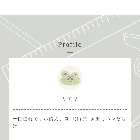
リップ。経年変
化が見られ、使
っていてとても
愛着が湧きま
す。通常のジェ
ットストリーム4
＆1の経年劣化し
てしまうゴム製
グリップよりオ
Profile
シャレでメリッ
トしかない！
カエリ
一目惚れでつい購入、気づけば引き出しペンだら
け